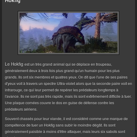
Hokfig
Le Hokfig
est un très grand animal qui se déplace en troupeau,
généralement deux à trois fois plus grand qu'un humain pour les plus
grands. Ils ont six membres et quatres yeux. On dit que l'une de ses paires
d'yeux voit à travers un spectre Ultra-violet alors que la seconde paire voit en
infrarouge, ce qui leur permet de repérer les prédateurs longtemps à
l'avance. Ils ne sont pas très rapide, mais ils sont extrêmement difficile à tuer.
Une plaque cornées couvre le dos en guise de défense contre les
prédateurs aériens.
Souvent chassés pour leur viande, il est considéré comme une marque de
compétence de tuer un Hokfig sans subir le moindre dégât. Ils sont
généralement paisible à moins d'être attaquer, mais leurs six sabots sont