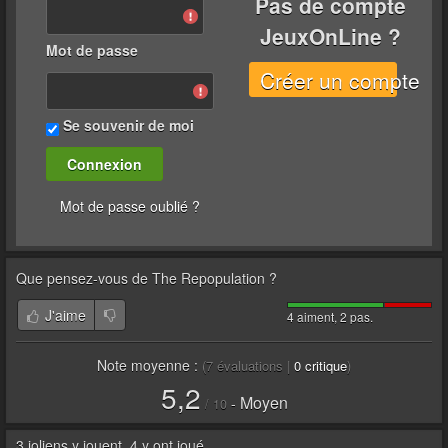
Pas de compte
JeuxOnLine ?
Mot de passe
Créer un compte
Se souvenir de moi
Mot de passe oublié ?
Que pensez-vous de
The Repopulation
?
J'aime
4 aiment, 2 pas.
Note moyenne :
(
7
évaluations |
0
critique
)
5,2
Moyen
-
/
10
3 joliens y jouent, 4 y ont joué.