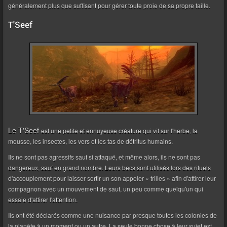
généralement plus que suffisant pour gérer toute proie de sa propre taille.
T'Seef
Le T'Seef
est une petite et ennuyeuse créature qui vit sur l'herbe, la
mousse, les insectes, les vers et les tas de détritus humains.
Ils ne sont pas agressifs sauf si attaqué, et même alors, ils ne sont pas
dangereux, sauf en grand nombre. Leurs becs sont utilisés lors des rituels
d'accouplement pour laisser sortir un son appeler « trilles » afin d'attirer leur
compagnon avec un mouvement de saut, un peu comme quelqu'un qui
essaie d'attirer l'attention.
Ils ont été déclarés comme une nuisance par presque toutes les colonies de
la planète à un moment ou un autre. La seule bonne chose à leur sujet est