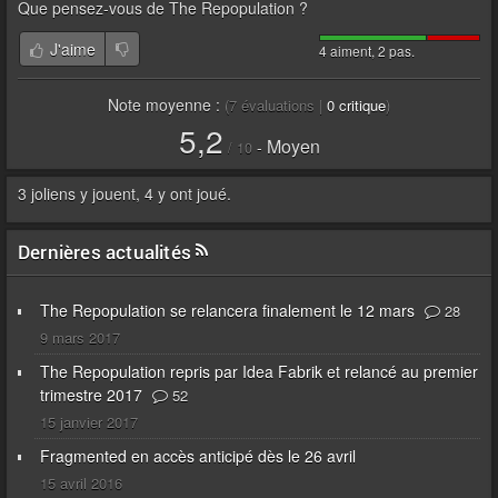
Que pensez-vous de
The Repopulation
?
J'aime
4 aiment, 2 pas.
Note moyenne :
(
7
évaluations |
0
critique
)
5,2
Moyen
-
/
10
3 joliens y jouent, 4 y ont joué.
Dernières actualités
The Repopulation se relancera finalement le 12 mars
28
9 mars 2017
The Repopulation repris par Idea Fabrik et relancé au premier
trimestre 2017
52
15 janvier 2017
Fragmented en accès anticipé dès le 26 avril
15 avril 2016