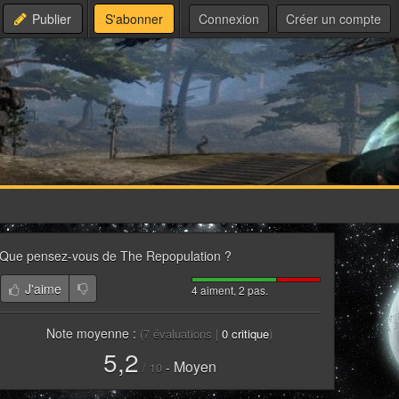
Publier
S'abonner
Connexion
Créer un compte
Que pensez-vous de
The Repopulation
?
J'aime
4 aiment, 2 pas.
Note moyenne :
(
7
évaluations |
0
critique
)
5,2
Moyen
-
/
10