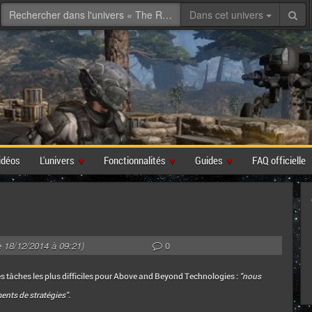
Dans cet univers
idéos
L'univers
Fonctionnalités
Guides
FAQ officielle
le 18/12/2014 à 09:21)
0
s tâches les plus difficiles pour Above and Beyond Technologies :
"nous
ents de stratégies"
.