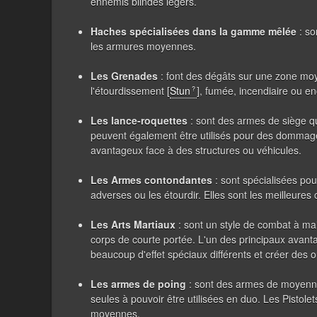
ennemis blindés légers.
Haches
spécialisées dans la gamme mêlée
:
so
les armures moyennes.
Les Grenades
: font des dégâts sur une zone moy
l'étourdissement [
Stun
], fumée, incendiaire ou e
Les lance-roquettes
: sont des armes de siège qui
peuvent également être utilisés pour des dommage
avantageux face à des structures ou véhicules.
Les Armes contondantes
: sont spécialisées po
adverses ou les étourdir. Elles sont les meilleures
Les Arts Martiaux
: sont un style de combat à ma
corps de courte portée. L'un des principaux avanta
beaucoup d'effet spéciaux différents et créer des 
Les armes de poing
: sont des armes de moyenne
seules à pouvoir être utilisées en duo. Les Pistole
moyennes.