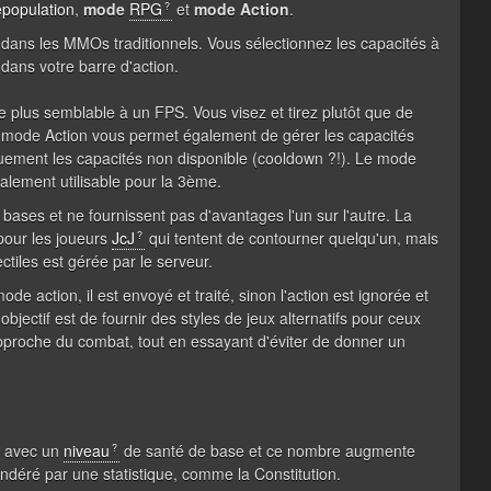
population
,
mode
RPG
et
mode Action
.
dans les MMOs traditionnels. Vous sélectionnez les capacités à
s dans votre barre d'action.
 plus semblable à un FPS. Vous visez et tirez plutôt que de
Le mode Action vous permet également de gérer les capacités
quement les capacités non disponible (cooldown ?!). Le mode
alement utilisable pour la 3ème
.
bases et ne fournissent pas d'avantages l'un sur l'autre. La
 pour les joueurs
JcJ
qui tentent de
contourner
quelqu'un, mais
ctiles est gérée par le serveur.
mode action, il est envoyé et traité, sinon l'action est ignorée et
jectif est de fournir des styles de jeux alternatifs pour ceux
approche du combat, tout en essayant d'éviter de donner un
t avec un
niveau
de santé de base et ce nombre augmente
ondéré par une statistique, comme la Constitution.