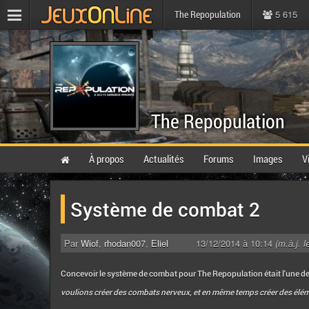
5 615
The Repopulation
The Repopulation
À propos
Actualités
Forums
Images
V
Système de combat 2
Par
Wiof
,
rhodan007
,
Eliel
13/12/2014 à 10:14
(m.à.j. 
Concevoir le système de combat pour The Repopulation était l'une de
voulions créer des combats nerveux, et en même temps créer des élém