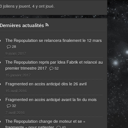
3 joliens y jouent, 4 y ont joué.
Dernières actualités
The Repopulation se relancera finalement le 12 mars
28
9 mars 2017
The Repopulation repris par Idea Fabrik et relancé au
premier trimestre 2017
52
15 janvier 2017
Fragmented en accès anticipé dès le 26 avril
15 avril 2016
Fragmented en accès anticipé avant la fin du mois
32
7 avril 2016
The Repopulation change de moteur et se «
fragmente » pour patienter
40