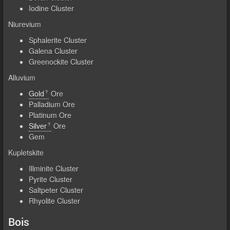
Iodine Cluster
Niurevium
Sphalerite Cluster
Galena Cluster
Greenockite Cluster
Alluvium
Gold
Ore
Palladium Ore
Platinum Ore
Silver
Ore
Gem
Kupletskite
Illminite Cluster
Pyrite Cluster
Saltpeter Cluster
Rhyolite Cluster
Bois