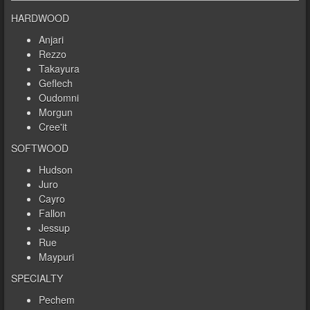
HARDWOOD
Anjari
Rezzo
Takayura
Geflech
Oudomni
Morgun
Cree'it
SOFTWOOD
Hudson
Juro
Cayro
Fallon
Jessup
Rue
Maypuri
SPECIALTY
Pechem