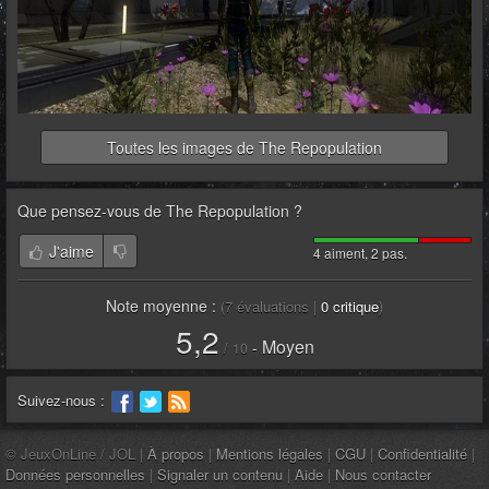
Toutes les images de The Repopulation
Que pensez-vous de
The Repopulation
?
J'aime
4 aiment, 2 pas.
Note moyenne :
(
7
évaluations |
0
critique
)
5,2
Moyen
-
/
10
Suivez-nous :
© JeuxOnLine / JOL |
À propos
|
Mentions légales
|
CGU
|
Confidentialité
|
Données personnelles
|
Signaler un contenu
|
Aide
|
Nous contacter