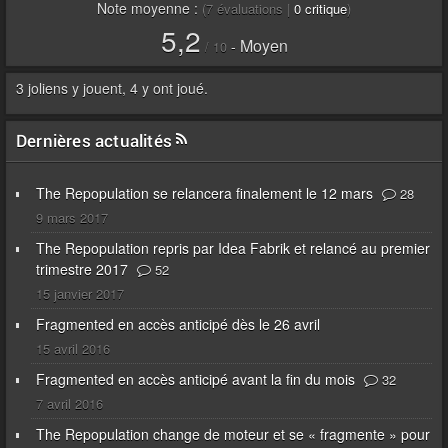
Note moyenne :
(
7
évaluations |
0
critique
)
5,2
Moyen
-
/
10
3 joliens y jouent, 4 y ont joué.
Dernières actualités
The Repopulation se relancera finalement le 12 mars
28
9 mars 2017
The Repopulation repris par Idea Fabrik et relancé au premier
trimestre 2017
52
15 janvier 2017
Fragmented en accès anticipé dès le 26 avril
15 avril 2016
Fragmented en accès anticipé avant la fin du mois
32
7 avril 2016
The Repopulation change de moteur et se « fragmente » pour