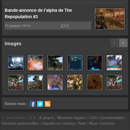
Bande-annonce de l'alpha de The
Repopulation #3
25 janvier 2014
3
Images
Suivez-nous :
© JeuxOnLine / JOL |
À propos
|
Mentions légales
|
CGU
|
Confidentialité
|
Données personnelles
|
Signaler un contenu
|
Aide
|
Nous contacter